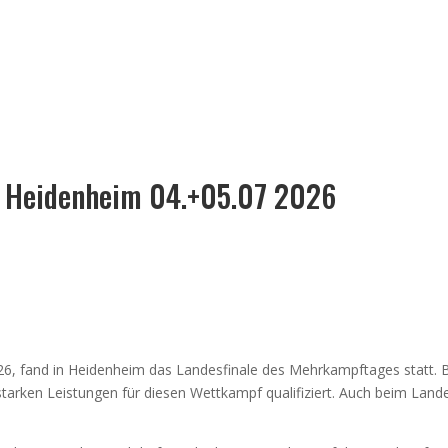
VEREIN
FUSSBALL
TURNEN
TUB
n Heidenheim 04.+05.07 2026
, fand in Heidenheim das Landesfinale des Mehrkampftages statt. Be
arken Leistungen für diesen Wettkampf qualifiziert. Auch beim Lande