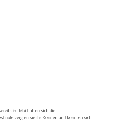
FITNESS
NEWS
KONTAKT
SHOP
reits im Mai hatten sich die
sfinale zeigten sie ihr Können und konnten sich