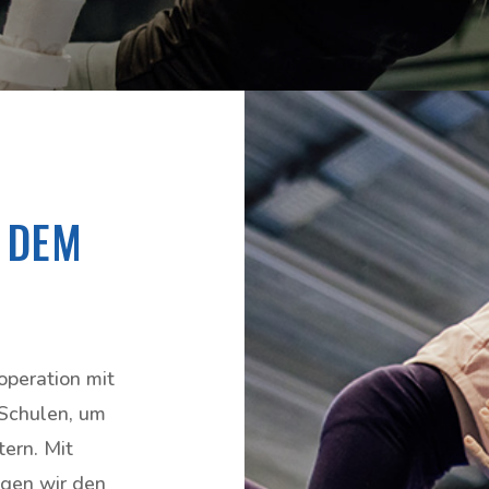
 DEM
operation mit
 Schulen, um
tern. Mit
ngen wir den