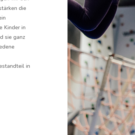
stärken die
ein
 Kinder in
d sie ganz
iedene
standteil in